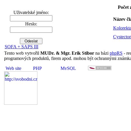
Počet 
Uživatelské jméno:
Název čl
Heslo:
Kolorekta
Cystecto
SOFA + SAPS III
Tento web vytvořil
MUDr. & Mgr. Erik Stibor
na bázi
phpRS
- re
programových produktů, firem apod. mohou být ochrannými známka